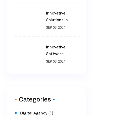
Solutions For
Modern
Innovative
Businesses
Solutions In
Software
SEP 03, 2024
Development
Innovative
Software
Development
SEP 03, 2024
Solutions: A
Comprehensive
Guide
Categories
(1)
Digital Agency