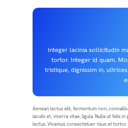
Integer lacinia sollicitudin 
tortor. Integer id quam. Mor
tristique, dignissim in, ultric
e
Aenean lectus elit, fermentum non, convallis id
iaculis et, viverra vitae, ligula. Nulla ut feli
lectus. Vivamus consectetuer risus et tortor