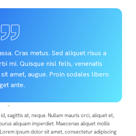
massa. Cras metus. Sed aliquet risus a
bi mi. Quisque nisl felis, venenatis
es sit amet, augue. Proin sodales libero
get ante.
, sagittis at, neque. Nullam mauris orci, aliquet et,
s in purus aliquam imperdiet. Maecenas aliquet mollis
. Lorem ipsum dolor sit amet, consectetur adipiscing