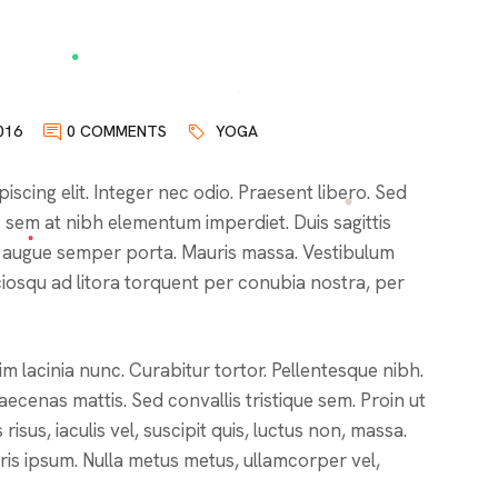
016
0 COMMENTS
YOGA
scing elit. Integer nec odio. Praesent libero. Sed
s sem at nibh elementum imperdiet. Duis sagittis
d augue semper porta. Mauris massa. Vestibulum
sociosqu ad litora torquent per conubia nostra, per
sim lacinia nunc. Curabitur tortor. Pellentesque nibh.
ecenas mattis. Sed convallis tristique sem. Proin ut
risus, iaculis vel, suscipit quis, luctus non, massa.
auris ipsum. Nulla metus metus, ullamcorper vel,