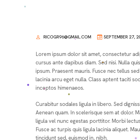
RICOGR96@GMAIL.COM
SEPTEMBER 27, 2
Lorem ipsum dolor sit amet, consectetur adipi
cursus ante dapibus diam. Sed nisi. Nulla qui
ipsum. Praesent mauris. Fusce nec tellus se
lacinia arcu eget nulla. Class aptent taciti 
inceptos himenaeos.
Curabitur sodales ligula in libero. Sed dignis
Aenean quam. In scelerisque sem at dolor. Ma
ligula vel nunc egestas porttitor. Morbi lectus 
Fusce ac turpis quis ligula lacinia aliquet. M
tincidunt sed, euismod in, nibh.