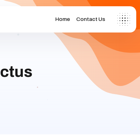
Home
Contact Us
uctus