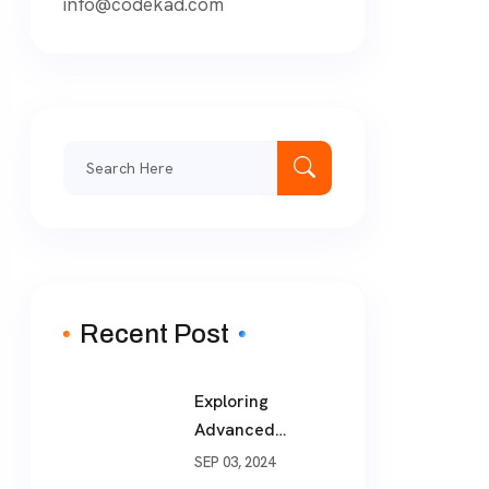
info@codekad.com
Search
for:
Recent Post
Exploring
Advanced
Software
SEP 03, 2024
Development