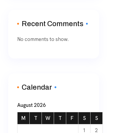
Recent Comments
No comments to show.
Calendar
August 2026
M
T
W
T
F
S
S
1
2